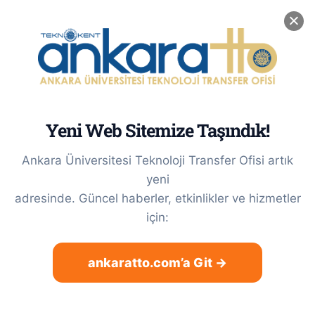
Skip
0(312) 212 56 56 / Dahili: 3622
|
tto@ankara.edu.tr
to
LinkedIn
X
Instagram
content
Yeni Web Sitemize Taşındık!
Ankara Üniversitesi Teknoloji Transfer Ofisi artık
yeni
adresinde. Güncel haberler, etkinlikler ve hizmetler
için:
ankaratto.com’a Git →
TÜBİTAK TEYDEB 1501 ve 1507
Programlarının 2025 Yılı 1.