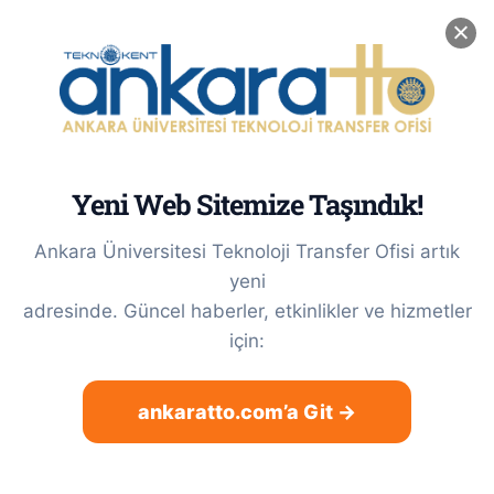
Skip
0(312) 212 56 56 / Dahili: 3622
|
tto@ankara.edu.tr
to
LinkedIn
X
Instagram
content
Yeni Web Sitemize Taşındık!
Ankara Üniversitesi Teknoloji Transfer Ofisi artık
yeni
adresinde. Güncel haberler, etkinlikler ve hizmetler
2021/019920 Numaralı
için:
“FURFURALDAN 2-METİL
FURAN ELDE ETMEK İÇİN Ni-Fe
ankaratto.com’a Git →
KATKILI TUNGSTEN-
ZİRKONYUM OKSİT TABANLI