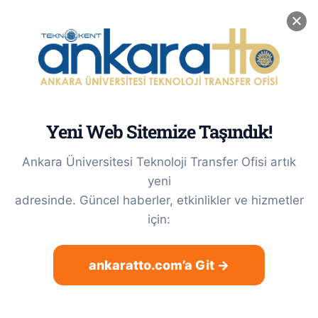
Skip
0(312) 212 56 56 / Dahili: 3622
|
tto@ankara.edu.tr
to
LinkedIn
X
Instagram
content
Yeni Web Sitemize Taşındık!
Ankara Üniversitesi Teknoloji Transfer Ofisi artık
yeni
adresinde. Güncel haberler, etkinlikler ve hizmetler
için:
2021/008596 Numaralı “Bor
ankaratto.com’a Git →
Katkılı Dental Üç Boyutlu Yazıcı
Akriliği” Başlıklı Buluş Patent