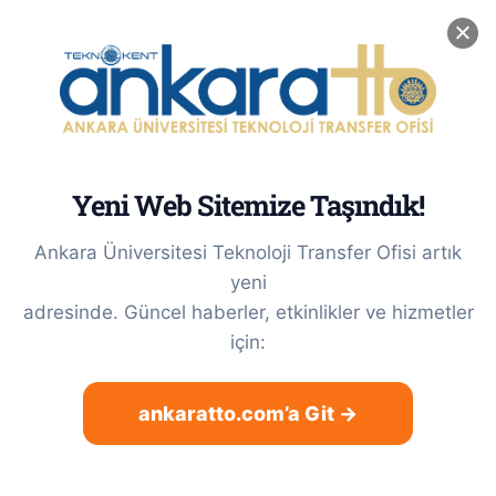
Skip
0(312) 212 56 56 / Dahili: 3622
|
tto@ankara.edu.tr
to
LinkedIn
X
Instagram
content
Yeni Web Sitemize Taşındık!
Ankara Üniversitesi Teknoloji Transfer Ofisi artık
yeni
adresinde. Güncel haberler, etkinlikler ve hizmetler
için:
ankaratto.com’a Git →
Bu Yıl Da Öğrencilerimizin
Mataraları Bizden!